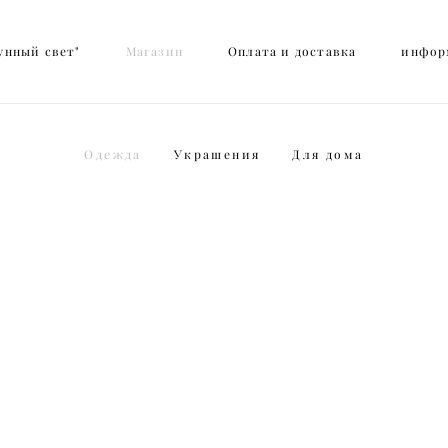
унный свет"
унный свет"
Магазин
Магазин
Оплата и доставка
Оплата и доставка
инфор
инфор
Одежда
Украшения
Для дома