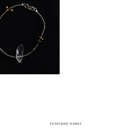
Браслет «Katachi»
4 000 pуб.
телеграм-канал