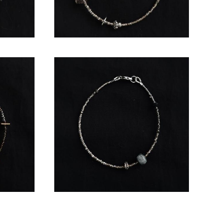
bana"
Браслет ручной работы "Tōro"
2 500 pуб.
Нет в наличии