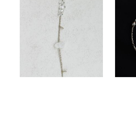
Браслет «Meikyō»
5 500 pуб.
Нет в наличии